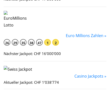
Euro Millions Zahlen »
26
29
35
38
47
1
2
Nächster Jackpot: CHF 16'000'000
Casino Jackpots »
Aktueller Jackpot: CHF 1'038'774