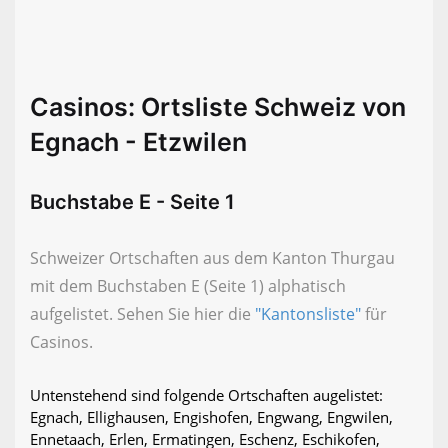
Casinos: Ortsliste Schweiz von
Egnach - Etzwilen
Buchstabe E - Seite 1
Schweizer Ortschaften aus dem Kanton Thurgau
mit dem Buchstaben E (Seite 1) alphatisch
aufgelistet. Sehen Sie hier die
"Kantonsliste"
für
Casinos.
Untenstehend sind folgende Ortschaften augelistet:
Egnach, Ellighausen, Engishofen, Engwang, Engwilen,
Ennetaach, Erlen, Ermatingen, Eschenz, Eschikofen,