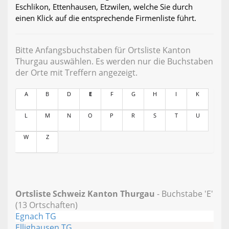
Eschlikon, Ettenhausen, Etzwilen, welche Sie durch
einen Klick auf die entsprechende Firmenliste führt.
Bitte Anfangsbuchstaben für Ortsliste Kanton
Thurgau auswählen. Es werden nur die Buchstaben
der Orte mit Treffern angezeigt.
A
B
D
E
F
G
H
I
K
L
M
N
O
P
R
S
T
U
W
Z
Ortsliste Schweiz Kanton Thurgau
- Buchstabe 'E'
(13 Ortschaften)
Egnach TG
Ellighausen TG