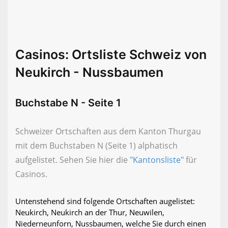
Casinos: Ortsliste Schweiz von
Neukirch - Nussbaumen
Buchstabe N - Seite 1
Schweizer Ortschaften aus dem Kanton Thurgau
mit dem Buchstaben N (Seite 1) alphatisch
aufgelistet. Sehen Sie hier die
"Kantonsliste"
für
Casinos.
Untenstehend sind folgende Ortschaften augelistet:
Neukirch, Neukirch an der Thur, Neuwilen,
Niederneunforn, Nussbaumen, welche Sie durch einen