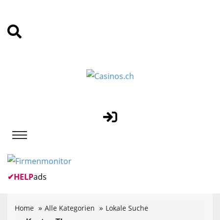
✔
HELP
ads
Home
Alle Kategorien
Lokale Suche