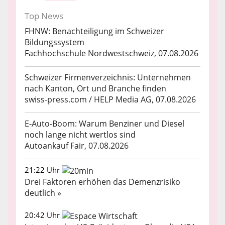
Top News
FHNW: Benachteiligung im Schweizer
Bildungssystem
Fachhochschule Nordwestschweiz, 07.08.2026
Schweizer Firmenverzeichnis: Unternehmen
nach Kanton, Ort und Branche finden
swiss-press.com / HELP Media AG, 07.08.2026
E-Auto-Boom: Warum Benziner und Diesel
noch lange nicht wertlos sind
Autoankauf Fair, 07.08.2026
21:22 Uhr
Drei Faktoren erhöhen das Demenzrisiko
deutlich »
20:42 Uhr