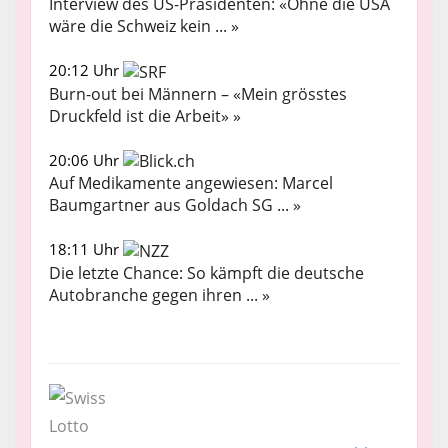
Interview des US-Präsidenten: «Ohne die USA
wäre die Schweiz kein ... »
20:12 Uhr
Burn-out bei Männern – «Mein grösstes
Druckfeld ist die Arbeit» »
20:06 Uhr
Auf Medikamente angewiesen: Marcel
Baumgartner aus Goldach SG ... »
18:11 Uhr
Die letzte Chance: So kämpft die deutsche
Autobranche gegen ihren ... »