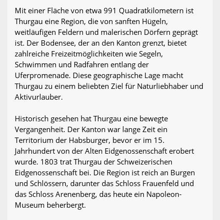
Mit einer Fläche von etwa 991 Quadratkilometern ist
Thurgau eine Region, die von sanften Hügeln,
weitläufigen Feldern und malerischen Dörfern geprägt
ist. Der Bodensee, der an den Kanton grenzt, bietet
zahlreiche Freizeitmöglichkeiten wie Segeln,
Schwimmen und Radfahren entlang der
Uferpromenade. Diese geographische Lage macht
Thurgau zu einem beliebten Ziel für Naturliebhaber und
Aktivurlauber.
Historisch gesehen hat Thurgau eine bewegte
Vergangenheit. Der Kanton war lange Zeit ein
Territorium der Habsburger, bevor er im 15.
Jahrhundert von der Alten Eidgenossenschaft erobert
wurde. 1803 trat Thurgau der Schweizerischen
Eidgenossenschaft bei. Die Region ist reich an Burgen
und Schlössern, darunter das Schloss Frauenfeld und
das Schloss Arenenberg, das heute ein Napoleon-
Museum beherbergt.