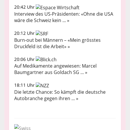
20:42 Uhr
Interview des US-Präsidenten: «Ohne die USA
wäre die Schweiz kein ... »
20:12 Uhr
Burn-out bei Männern – «Mein grösstes
Druckfeld ist die Arbeit» »
20:06 Uhr
Auf Medikamente angewiesen: Marcel
Baumgartner aus Goldach SG ... »
18:11 Uhr
Die letzte Chance: So kämpft die deutsche
Autobranche gegen ihren ... »