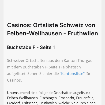
Casinos: Ortsliste Schweiz von
Felben-Wellhausen - Fruthwilen
Buchstabe F - Seite 1
Schweizer Ortschaften aus dem Kanton Thurgau
mit dem Buchstaben F (Seite 1) alphatisch
aufgelistet. Sehen Sie hier die
"Kantonsliste"
für
Casinos.
Untenstehend sind folgende Ortschaften augelistet:
Felben-Wellhausen, Fischingen, Frasnacht, Frauenfeld,
Freidorf, Friltschen, Fruthwilen, welche Sie durch einen