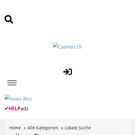
✔
HELP
ads
Home
Alle Kategorien
Lokale Suche