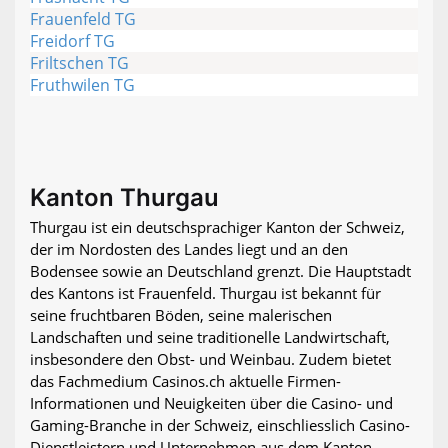
Frauenfeld TG
Freidorf TG
Friltschen TG
Fruthwilen TG
Kanton Thurgau
Thurgau ist ein deutschsprachiger Kanton der Schweiz,
der im Nordosten des Landes liegt und an den
Bodensee sowie an Deutschland grenzt. Die Hauptstadt
des Kantons ist Frauenfeld. Thurgau ist bekannt für
seine fruchtbaren Böden, seine malerischen
Landschaften und seine traditionelle Landwirtschaft,
insbesondere den Obst- und Weinbau. Zudem bietet
das Fachmedium Casinos.ch aktuelle Firmen-
Informationen und Neuigkeiten über die Casino- und
Gaming-Branche in der Schweiz, einschliesslich Casino-
Dienstleistern und Unternehmen aus dem Kanton