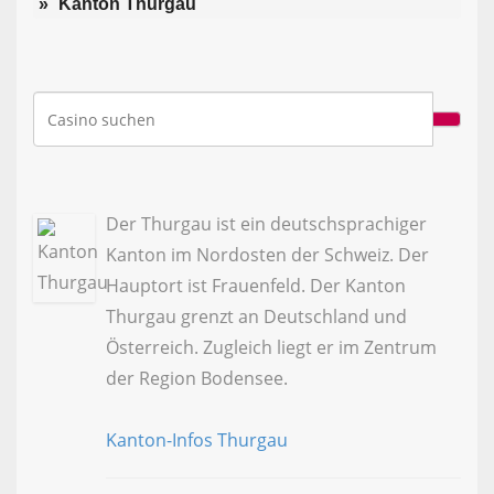
Kanton Thurgau
Der Thurgau ist ein deutschsprachiger
Kanton im Nordosten der Schweiz. Der
Hauptort ist Frauenfeld. Der Kanton
Thurgau grenzt an Deutschland und
Österreich. Zugleich liegt er im Zentrum
der Region Bodensee.
Kanton-Infos Thurgau