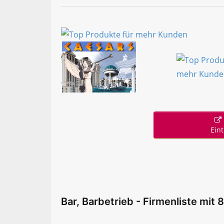
Ein
Bar, Barbetrieb - Firmenliste mit 