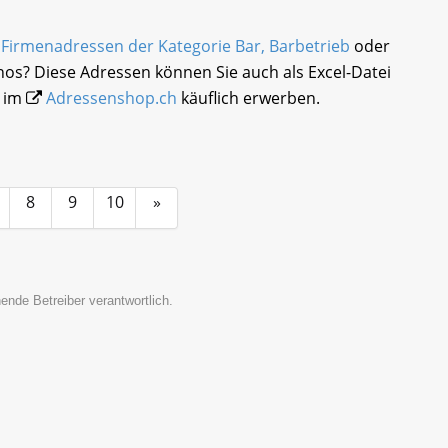
e
Firmenadressen der Kategorie Bar, Barbetrieb
oder
os? Diese Adressen können Sie auch als Excel-Datei
 im
Adressenshop.ch
käuflich erwerben.
8
9
10
»
ende Betreiber verantwortlich.