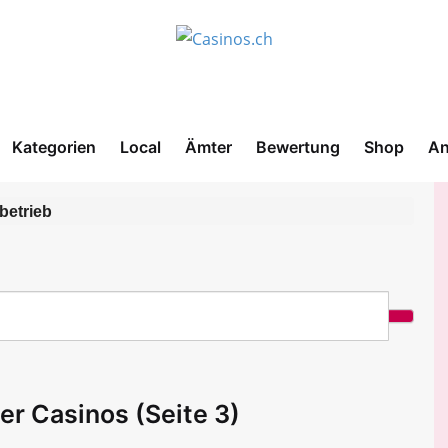
Kategorien
Local
Ämter
Bewertung
Shop
An
betrieb
er Casinos (Seite 3)