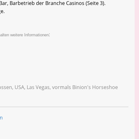
 Bar, Barbetrieb der Branche Casinos
(Seite 3)
.
ge.
:
alten weitere Informationen
ssen, USA, Las Vegas, vormals Binion's Horseshoe
um